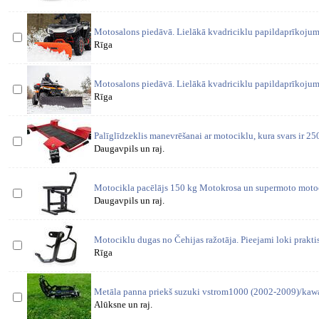
Motosalons piedāvā. Lielākā kvadriciklu papildaprīkojum
Rīga
Motosalons piedāvā. Lielākā kvadriciklu papildaprīkojum
Rīga
Palīglīdzeklis manevrēšanai ar motociklu, kura svars ir 
Daugavpils un raj.
Motocikla pacēlājs 150 kg Motokrosa un supermoto moto
Daugavpils un raj.
Motociklu dugas no Čehijas ražotāja. Pieejami loki prakt
Rīga
Metāla panna priekš suzuki vstrom1000 (2002-2009)/kaw
Alūksne un raj.