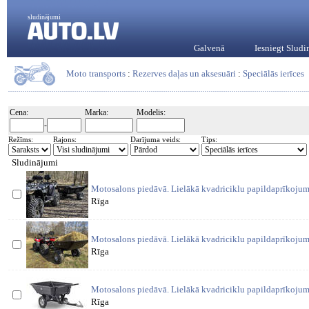
sludinājumi
Galvenā
Iesniegt Slud
Moto transports
:
Rezerves daļas un aksesuāri
:
Speciālās ierīces
Cena:
Marka:
Modelis:
-
Režīms:
Rajons:
Darījuma veids:
Tips:
Sludinājumi
Motosalons piedāvā. Lielākā kvadriciklu papildaprīkojum
Rīga
Motosalons piedāvā. Lielākā kvadriciklu papildaprīkojum
Rīga
Motosalons piedāvā. Lielākā kvadriciklu papildaprīkojum
Rīga