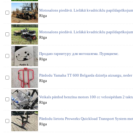
Motosalons piedāvā. Lielākā kvadriciklu papildaprīkojum
Rīga
Motosalons piedāvā. Lielākā kvadriciklu papildaprīkojum
Rīga
Продаю гарнитуру для мотошлема. Пурвциемс.
Rīga
Pārdodu Yamaha TT 600 Belgarda dzinēja aizsargu, neder šād
Rīga
Veikals pārdod benzīna motors 100 cc velosipēdam 2 takt
Rīga
Pārdodu lietotu Proworks Quickload Transport System moto
Rīga