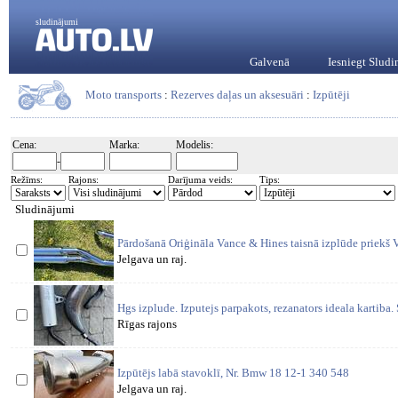
sludinājumi
Galvenā
Iesniegt Slud
Moto transports
:
Rezerves daļas un aksesuāri
:
Izpūtēji
Cena:
Marka:
Modelis:
-
Režīms:
Rajons:
Darījuma veids:
Tips:
Sludinājumi
Pārdošanā Oriģināla Vance & Hines taisnā izplūde priekš 
Jelgava un raj.
Hgs izplude. Izputejs parpakots, rezanators ideala kartiba
Rīgas rajons
Izpūtējs labā stavoklī, Nr. Bmw 18 12-1 340 548
Jelgava un raj.