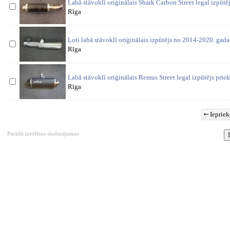
Labā stāvoklī oriģinālais Shark Carbon Street legal izpū
Rīga
Ļoti labā stāvoklī oriģinālais izpūtējs no 2014-2020. gad
Rīga
Labā stāvoklī oriģinālais Remus Street legal izpūtējs pri
Rīga
Iepriek
Parādīt izvēlētos sludinājumus