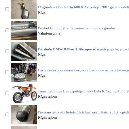
Oriģinālais Honda Cbr 600 RR izpūtējs. 2007.gada modeli
Rīga
Pardod Fat bob 2026.g jaunus izpūtejus orģinalos
Valmiera un raj.
Pārdodu BMW R Nine T Akrapovič izpūtēja galu, jo pats 
Rīga
Глушители оригинальные, есть Leovince на разные мод
Rīga
Jauns Leovince Evo izpūtējs priekš Beta Rr/racing 4t no
Rīgas rajons
Pavisam nedaudz lietots (daži km) orģinālais izpūtēja pē
Rīgas rajons