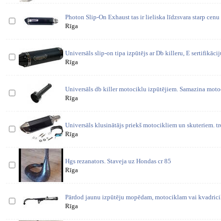
Photon Slip-On Exhaust tas ir lieliska līdzsvara starp cen
Rīga
Universāls slip-on tipa izpūtējs ar Db killeru, E sertifikāci
Rīga
Universāls db killer motociklu izpūtējiem. Samazina moto
Rīga
Universāls klusinātājs priekš motocikliem un skuteriem. tr
Rīga
Hgs rezanators. Staveja uz Hondas cr 85
Rīga
Pārdod jaunu izpūtēju mopēdam, motociklam vai kvadricik
Rīga