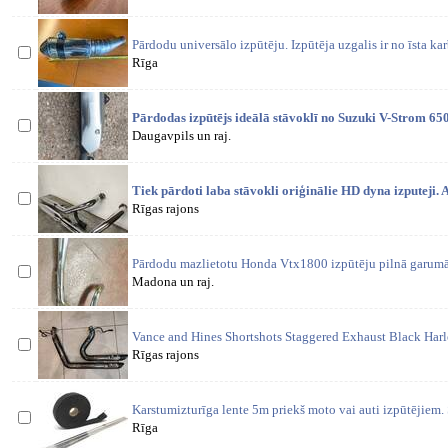
Pārdodu universālo izpūtēju. Izpūtēja uzgalis ir no īsta ka
Rīga
Pārdodas izpūtējs ideālā stāvoklī no Suzuki V-Strom 65
Daugavpils un raj.
Tiek pārdoti laba stāvokli oriģinālie HD dyna izputeji. A
Rīgas rajons
Pārdodu mazlietotu Honda Vtx1800 izpūtēju pilnā garumā
Madona un raj.
Vance and Hines Shortshots Staggered Exhaust Black Har
Rīgas rajons
Karstumizturīga lente 5m priekš moto vai auti izpūtējiem. 
Rīga