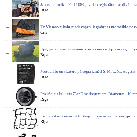
Jauns motociklu Fhd 1080 p video reģistrātors ar divām 
Rīga
Uz Vietas veikalā piedāvājam iegādāties motocikla pārv
Cits
Продается вместительный багажный кофр для квадроци
Rīga
Motociklu un skuteru pārsegы izmēri S, M, L, XL Augstas 
Rīga
Priekšējais lukturis 7' ar E marķējumiem. Diametrs: 149
Rīga
Universālais kravas tīkls. Viegli noņemama un piestiprināj
Rīga