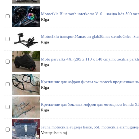
Motocikla Bluetooth interkoms V10 – saziņa līdz 500 metr
Rīga
Motociklu transportēšanas un glabāšanas stends Geko. Sta
Rīga
Moto pārvalks 4Xl (295 x 110 x 140 cm), motocikla pārklājs
Rīga
Крепление для кофров фирмы sw-motech предназначены
Rīga
Крепление для боковых кофров для мотоцикла honda XL 6
Rīga
Jauna motocikla augšējā kaste, 55L motocikla aizmugurējā k
Ventspils un raj.