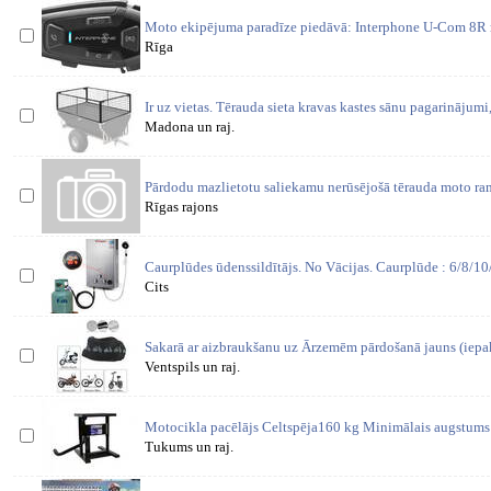
Moto ekipējuma paradīze piedāvā: Interphone U-Com 8R
Rīga
Ir uz vietas. Tērauda sieta kravas kastes sānu pagarinājum
Madona un raj.
Pārdodu mazlietotu saliekamu nerūsējošā tērauda moto ra
Rīgas rajons
Caurplūdes ūdenssildītājs. No Vācijas. Caurplūde : 6/8/1
Cits
Sakarā ar aizbraukšanu uz Ārzemēm pārdošanā jauns (iep
Ventspils un raj.
Motocikla pacēlājs Celtspēja160 kg Minimālais augstum
Tukums un raj.