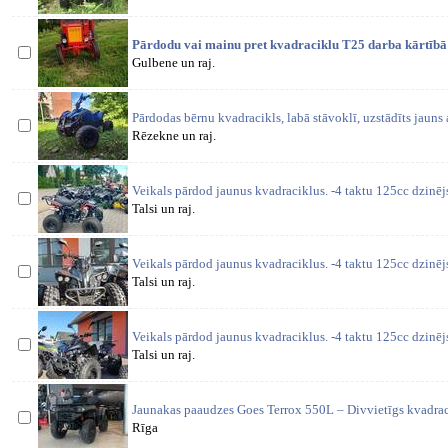
Pārdodu vai mainu pret kvadraciklu T25 darba kārtīb
Gulbene un raj.
Pārdodas bērnu kvadracikls, labā stāvoklī, uzstādīts jauns
Rēzekne un raj.
Veikals pārdod jaunus kvadraciklus. -4 taktu 125cc dzinēj
Talsi un raj.
Veikals pārdod jaunus kvadraciklus. -4 taktu 125cc dzinēj
Talsi un raj.
Veikals pārdod jaunus kvadraciklus. -4 taktu 125cc dzinēj
Talsi un raj.
Jaunakas paaudzes Goes Terrox 550L – Divvietīgs kvadraci
Rīga