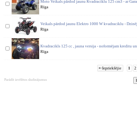
Moto Veikals pārdod jaunu Kvadraciklu 125 cm3 - ar Garant
Rīga
Veikals pārdod jaunu Elektro 1000 W kvadraciklu - Dzinēj
Rīga
Kvadracikls 125 cc , jauna versija - noformējam kreditu un
Rīga
Iepriekšējie
1
2
Parādīt izvēlētos sludinājumus