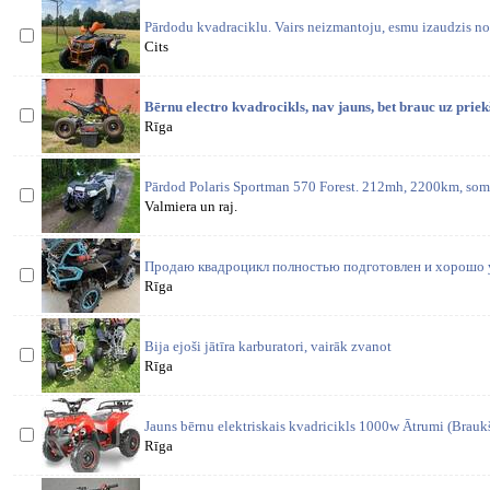
Pārdodu kvadraciklu. Vairs neizmantoju, esmu izaudzis no t
Cits
Bērnu electro kvadrocikls, nav jauns, bet brauc uz priek
Rīga
Pārdod Polaris Sportman 570 Forest. 212mh, 2200km, somu
Valmiera un raj.
Продаю квадроцикл полностью подготовлен и хорошо 
Rīga
Bija ejoši jātīra karburatori, vairāk zvanot
Rīga
Jauns bērnu elektriskais kvadricikls 1000w Ātrumi (Braukš
Rīga