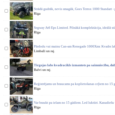
Strādā gudrāk, nevis smagāk, Goes Terrox 1000 Standart -
Rīga
Segway At6 Eps Limited. Pilnākā komplektācija, ideālā stā
Rīga
Pārdodu vai mainu Can-am Renegade 1000Xmr. Kvadrs labā
Limbaži un raj.
Tirgojas labs kvadracikls izmantots pa saimniecību, dub
Balvi un raj.
Reģistrējams un braucams pa koplietošanas ceļiem no 15
Rīga
Var braukt pa ielam no 15 gādiem. Led luktūri. Kanadiešu 
Rīga