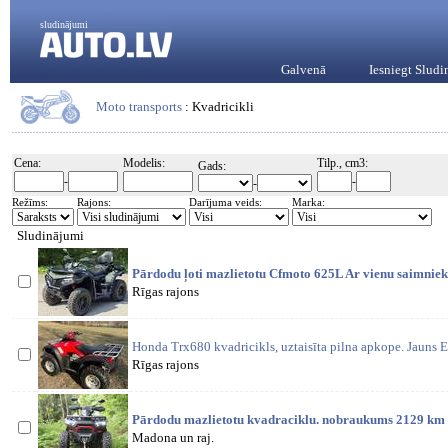
sludinājumi
Galvenā
Iesniegt Slud
Moto transports
: Kvadricikli
Cena:
Modelis:
Tilp., cm3:
Gads:
-
-
-
Režīms:
Rajons:
Darījuma veids:
Marka:
Sludinājumi
Pārdodu ļoti mazlietotu Cfmoto 625L Ar vienu saimniek
Rīgas rajons
Honda Trx680 kvadricikls, uztaisīta pilna apkope. Jauns 
Rīgas rajons
Pārdodu mazlietotu kvadraciklu. nobraukums 2129 km 
Madona un raj.