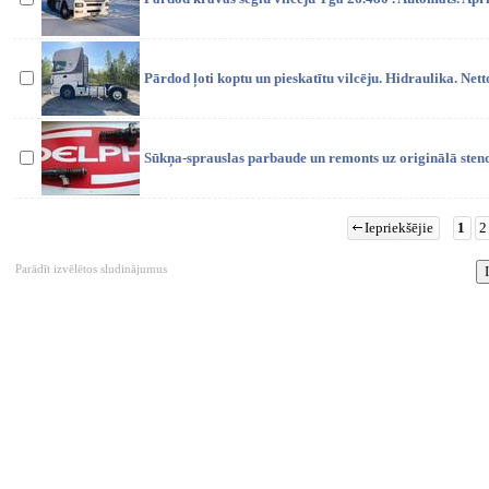
Pārdod ļoti koptu un pieskatītu vilcēju. Hidraulika. Net
Sūkņa-sprauslas parbaude un remonts uz originālā sten
Iepriekšējie
1
2
Parādīt izvēlētos sludinājumus