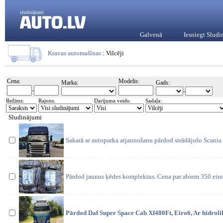
sludinājumi
Galvenā
Iesniegt Slud
Kravas automašīnas
: Vilcēji
Cena:
Modelis:
Marka:
Gads:
-
-
Režīms:
Rajons:
Darījuma veids:
Sadaļa:
Sludinājumi
Sakarā ar autoparka atjaunošanu pārdod strādājošo Scania 
Pārdod jaunus ķēdes komplektus. Cena par abiem 350 eiro
Pārdod Daf Super Space Cab Xf480Ft, Eiro6, Ar hidrol