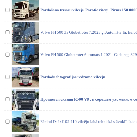
Pārdošanā trīsasu vilcējs. Pārotie riteņi. Pirms 150 000
Volvo FH 500 Zs Globetroter 7.2023.g. Automāts Ta. Euro
Volvo FH 500 Globetroter Automats 1.2021. Gada reg. 829
Pārdodu fotogrāfijās redzamo vilcēju.
Продается скания R500 V8 , в хорошем ухоженном со
Pārdod Daf xf105 410 vilcēju labā tehniskā stāvoklī. Izieta