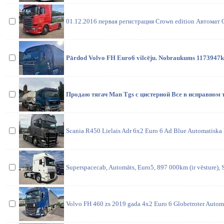
01.12.2016 первая регистрация Crown edition Автомат
Pārdod Volvo FH Euro6 vilcēju. Nobraukums 1173947km,
Продаю тягач Man Tgs с цистерной Все в исправном 
Scania R450 Lielais Adr 6x2 Euro 6 Ad Blue Automatiska 
Superspacecab, Automāts, Euro5, 897 000km (ir vēsture),
Volvo FH 460 zs 2019 gada 4x2 Euro 6 Globetroter Autom