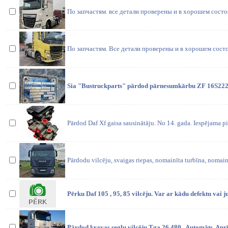
По запчастям. все детали проверены и в хорошем состо
По запчастям. Все детали проверены и в хорошем состо
Sia "Bustruckparts" pārdod pārnesumkārbu ZF 16S2220T
Pārdod Daf Xf gaisa sausinātāju. No 14. gada. Iespējama pi
Pārdodu vilcēju, svaigas riepas, nomainīta turbīna, nomainī
Pērku Daf 105 , 95, 85 vilcēju. Var ar kādu defektu vai 
Pārdod kravas seglu vilcēju Tga 26.480 . Automāts. Aprī