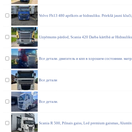
Volvo Fh13 480 aprīkots ar hidrauliku. Priekšā jauni kluči,
Uzņēmums pārdod, Scania 420 Darba kārtībā ar Hidrauliku.
Все детали. двигатель и кпп в хорошем состоянии. мат
Все детали
Все детали.
Scania R 500, Pilnais gaiss, Led premium gaismas, Alumīni