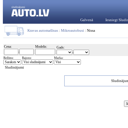
sludinājumi
Galvenā
Iesniegt Slud
Kravas automašīnas
:
Mikroautobusi
: Nissa
Cena:
Modelis:
Gads:
-
-
Režīms:
Rajons:
Marka:
Sludinājumi
Sludinājum