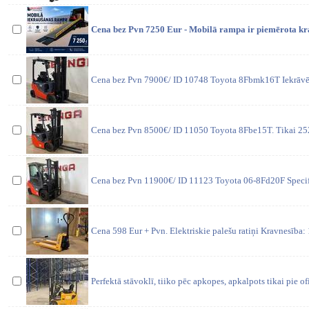
Cena bez Pvn 7250 Eur - Mobilā rampa ir piemērota kr
Cena bez Pvn 7900€/ ID 10748 Toyota 8Fbmk16T Iekrāvēja
Cena bez Pvn 8500€/ ID 11050 Toyota 8Fbe15T. Tikai 252
Cena bez Pvn 11900€/ ID 11123 Toyota 06-8Fd20F Specifik
Cena 598 Eur + Pvn. Elektriskie palešu ratiņi Kravnesība
Perfektā stāvoklī, tiiko pēc apkopes, apkalpots tikai pie ofic