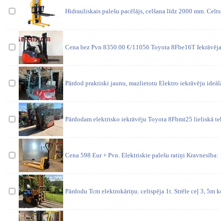
Hidrauliskais palešu pacēlājs, celšana līdz 2000 mm. Celt
Cena bez Pvn 8350.00 €/11056 Toyota 8Fbe16T Iekrāvēja t
Pārdod praktiski jaunu, mazlietotu Elektro iekrāvēju ideālā
Pārdodam elektrisko iekrāvēju Toyota 8Fbmt25 lieliskā te
Cena 598 Eur + Pvn. Elektriskie palešu ratiņi Kravnesība
Pārdodu Tcm elektrokāriņu. celtspēja 1t. Strēle ceļ 3, 5m 