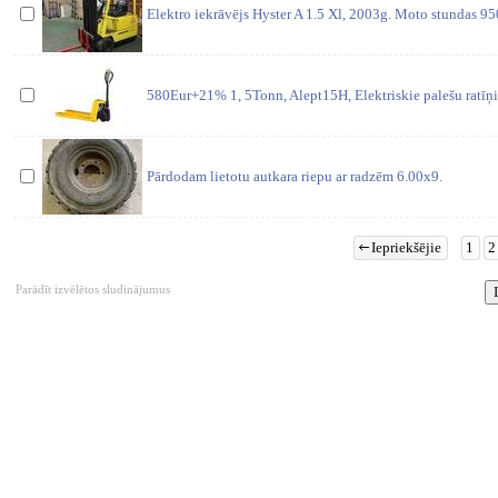
Elektro iekrāvējs Hyster A 1.5 Xl, 2003g. Moto stundas 
580Eur+21% 1, 5Tonn, Alept15H, Elektriskie palešu ratī
Pārdodam lietotu autkara riepu ar radzēm 6.00x9.
Iepriekšējie
1
2
Parādīt izvēlētos sludinājumus