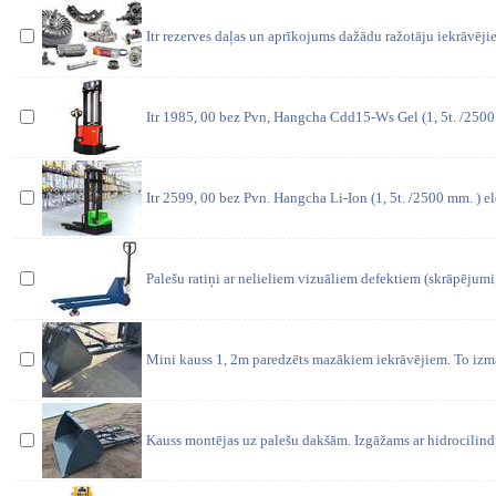
Itr rezerves daļas un aprīkojums dažādu ražotāju iekrāvēji
Itr 1985, 00 bez Pvn, Hangcha Cdd15-Ws Gel (1, 5t. /2500
Itr 2599, 00 bez Pvn. Hangcha Li-Ion (1, 5t. /2500 mm. ) ele
Palešu ratiņi ar nelieliem vizuāliem defektiem (skrāpējumi
Mini kauss 1, 2m paredzēts mazākiem iekrāvējiem. To iz
Kauss montējas uz palešu dakšām. Izgāžams ar hidrocilind