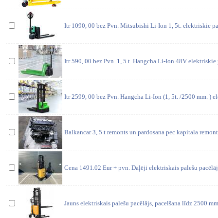
Itr 1090, 00 bez Pvn. Mitsubishi Li-Ion 1, 5t. elektriskie pale
Itr 590, 00 bez Pvn. 1, 5 t. Hangcha Li-Ion 48V elektriskie pa
Itr 2599, 00 bez Pvn. Hangcha Li-Ion (1, 5t. /2500 mm. ) ele
Balkancar 3, 5 t remonts un pardosana pec kapitala remonta
Cena 1491.02 Eur + pvn. Daļēji elektriskais palešu pacēlājs
Jauns elektriskais palešu pacēlājs, pacelšana līdz 2500 m