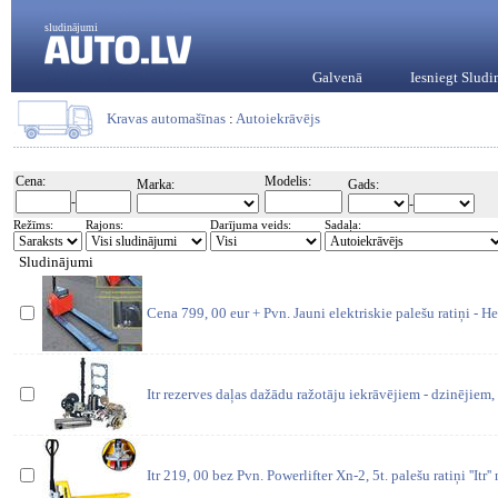
sludinājumi
Galvenā
Iesniegt Slud
Kravas automašīnas
:
Autoiekrāvējs
Cena:
Modelis:
Marka:
Gads:
-
-
Režīms:
Rajons:
Darījuma veids:
Sadaļa:
Sludinājumi
Cena 799, 00 eur + Pvn. Jauni elektriskie palešu ratiņi - He
Itr rezerves daļas dažādu ražotāju iekrāvējiem - dzinējiem, 
Itr 219, 00 bez Pvn. Powerlifter Xn-2, 5t. palešu ratiņi ''Itr'