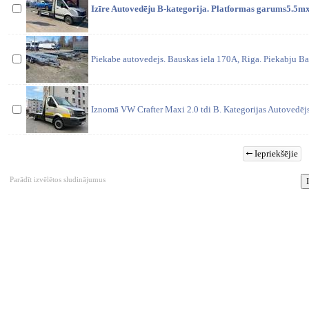
Izīre Autovedēju B-kategorija. Platformas garums5.5mx
Piekabe autovedejs. Bauskas iela 170A, Riga. Piekabju B
Iznomā VW Crafter Maxi 2.0 tdi B. Kategorijas Autovedēj
Iepriekšējie
Parādīt izvēlētos sludinājumus