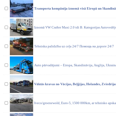
Тransporta kompānija iznomā visā Eiropā un Skandinā
Iznomā VW Crafter Maxi 2.0 tdi B. Kategorijas Autovedēj
Tehniska palidzība uz ceļa 24/7 Помощь на дороге 24/7
Auto pārvadājumi – Eiropa, Skandināvija, Anglija, Ukraina
Vāktās kravas no Vācijas, Beļģijas, Holandes, Zviedrijas
Iveco/groenewold, Euro-5, 1500 000km, ar tehnisko apskat