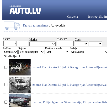
sludinājumi
Galvenā
Iesniegt Slud
Kravas automašīnas
: Autovedējs
Cena:
Modelis:
Marka:
Gads:
-
-
Režīms:
Rajons:
Darījuma veids:
Sadaļa:
Sludinājumi
Iznomā Fiat Ducato 2.3 jtd B. Kategorijas Autovedējs/eva
Iznomā Fiat Ducato 2.3 jtd B. Kategorijas Autovedējs/eva
Lietuva, Polija, Igaunija, Skandinavija, Eiropa. vedam lid