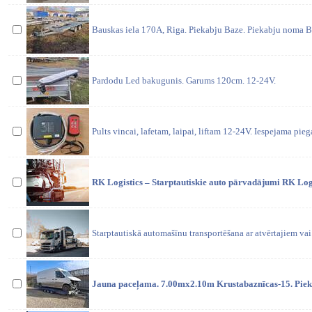
Bauskas iela 170A, Riga. Piekabju Baze. Piekabju noma B
Pardodu Led bakugunis. Garums 120cm. 12-24V.
Pults vincai, lafetam, laipai, liftam 12-24V. Iespejama pie
RK Logistics – Starptautiskie auto pārvadājumi RK Logis
Starptautiskā automašīnu transportēšana ar atvērtajiem va
Jauna paceļama. 7.00mx2.10m Krustabaznīcas-15. Pieka