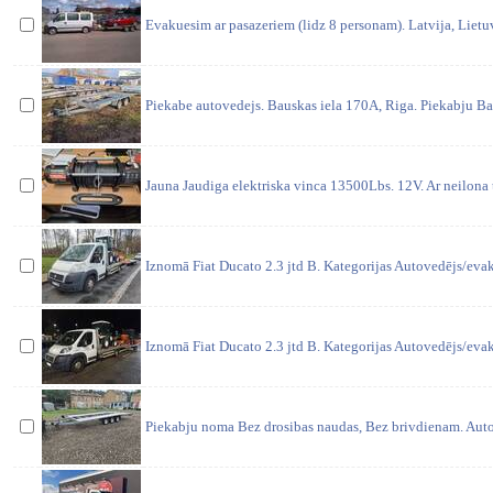
Evakuesim ar pasazeriem (lidz 8 personam). Latvija, Lietuva
Piekabe autovedejs. Bauskas iela 170A, Riga. Piekabju B
Jauna Jaudiga elektriska vinca 13500Lbs. 12V. Ar neilona 
Iznomā Fiat Ducato 2.3 jtd B. Kategorijas Autovedējs/eva
Iznomā Fiat Ducato 2.3 jtd B. Kategorijas Autovedējs/eva
Piekabju noma Bez drosibas naudas, Bez brivdienam. Aut