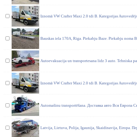
Iznomā VW Crafter Maxi 2.0 tdi B. Kategorijas Autovedēj
Bauskas iela 170A, Riga. Piekabju Baze. Piekabju noma B
Autoevakuacija un transportesana lidz 3 auto. Tehniska pa
Iznomā VW Crafter Maxi 2.0 tdi B. Kategorijas Autovedēj
Automašinu transportēšana. Доставка авто Вся Европа
Latvija, Lietuva, Polija, Igaunija, Skaidinavija, Eiropa.