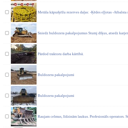
Metāla kāpurķēžu rezerves daļas: -Ķēdes eļļotas -Atbalsta ru
Sniedz buldozera pakalpojumus Stumj dīķus, atsedz karjer
Pārdod traktoru darba kārtībā.
Buldozera pakalpojumi
Buldozera pakalpojumi
Raujam celmus, līdzinām laukus. Profesionāls operators. St