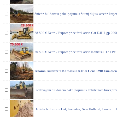
Sniedz buldozera pakalpojumus Stumj dīķus, atsedz karjer
28 500 € Netto / Export price for Latvia Cat D4H Lgp 200
70 500 € Netto / Export price for Latvia Komatsu D 51 P
Iznomā Buldozers Komatsu D41P-6 Cena: 290 Eur/dienā 
Piedāvājam buldozera pakalpojumus. Izlīdzinam būvgružu
Dažādu buldozeru Cat, Komatsu, New Holland, Case u. c. lāp