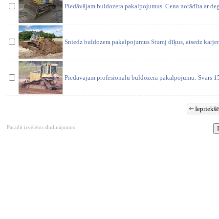
Piedāvājam buldozera pakalpojumus. Cena norādīta ar deg
Sniedz buldozera pakalpojumus Stumj dīķus, atsedz karjer
Piedāvājam profesionālu buldozera pakalpojumu: Svars 15 
Iepriekšē
Parādīt izvēlētos sludinājumus