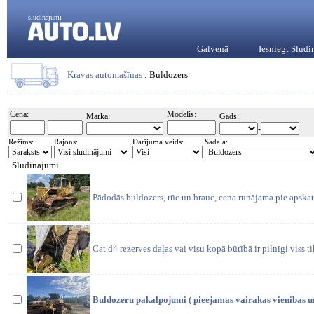
sludinājumi
Galvenā
Iesniegt Slud
Kravas automašīnas
: Buldozers
Cena:
Modelis:
Marka:
Gads:
-
-
Režīms:
Rajons:
Darījuma veids:
Sadaļa:
Sludinājumi
Pādodās buldozers, rūc un brauc, cena runājama pie apskat
Cat d4 rezerves daļas vai visu kopā būtībā ir pilnīgi viss t
Buldozeru pakalpojumi ( pieejamas vairakas vienibas u