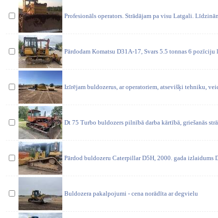
Profesionāls operators. Strādājam pa visu Latgali. Līdzinā
Pārdodam Komatsu D31A-17, Svars 5.5 tonnas 6 pozīciju lā
Izīrējam buldozerus, ar operatoriem, atsevišķi tehniku, vei
Dt 75 Turbo buldozers pilnībā darba kārtībā, griešanās strā
Pārdod buldozeru Caterpillar D5H, 2000. gada izlaidums D
Buldozera pakalpojumi - cena norādīta ar degvielu