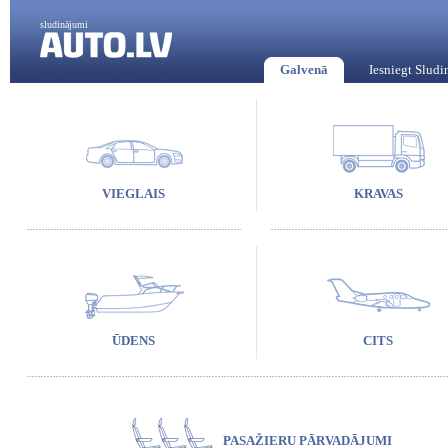
sludinājumi
Galvenā
Iesniegt Slud
VIEGLAIS
KRAVAS
ŪDENS
CITS
PASAŽIERU PĀRVADĀJUMI